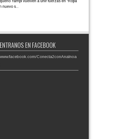
iqueño Yampi vuelven a unir fuerzas en “Ropa
n nuevo s...
ENTRANOS EN FACEBOOK
://www.facebook.com/Conecta2conAnaInoa
S