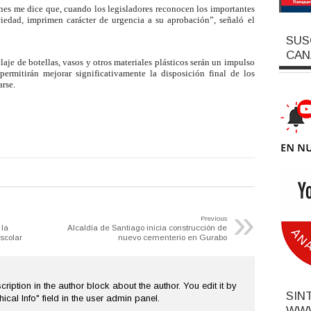
nes me dice que, cuando los legisladores reconocen los importantes
ciedad, imprimen carácter de urgencia a su aprobación”, señaló el
SUS
CAN
claje de botellas, vasos y otros materiales plásticos serán un impulso
permitirán mejorar significativamente la disposición final de los
rse.
»
Previous
la
Alcaldía de Santiago inicia construcción de
scolar
nuevo cementerio en Gurabo
cription in the author block about the author. You edit it by
SIN
hical Info" field in the user admin panel.
WWW