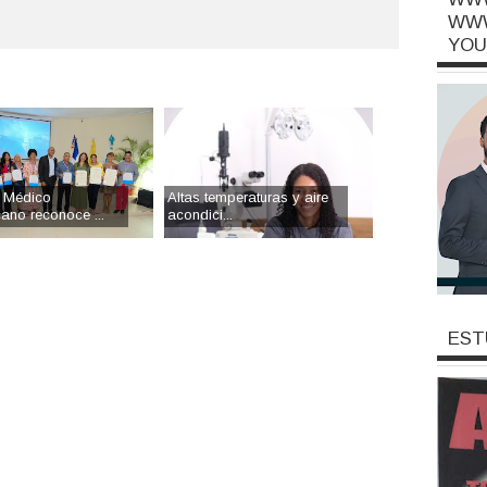
WWW
YOU
 Médico
Altas temperaturas y aire
ano reconoce ...
acondici...
EST