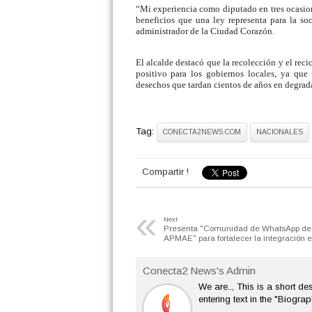
“Mi experiencia como diputado en tres ocasio
beneficios que una ley representa para la so
administrador de la Ciudad Corazón.
El alcalde destacó que la recolección y el reci
positivo para los gobiernos locales, ya que 
desechos que tardan cientos de años en degrada
Tag:
CONECTA2NEWS.COM
NACIONALES
Compartir !
«
Next
Presenta "Comunidad de WhatsApp de 
APMAE" para fortalecer la integración e
Conecta2 News's Admin
We are.., This is a short des
entering text in the "Biograp