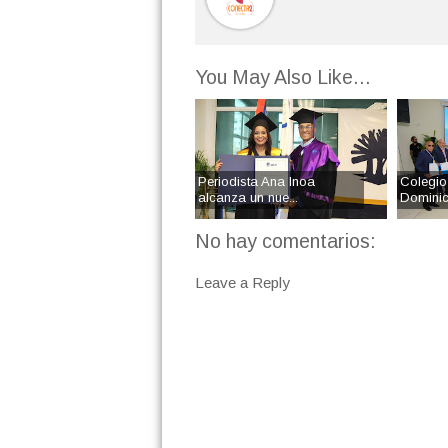
You May Also Like...
Periodista Ana Inoa
Colegio
alcanza un nue...
Dominic
No hay comentarios:
Leave a Reply