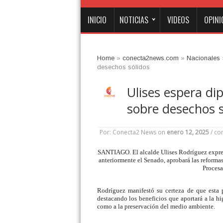
INICIO
NOTICIAS
VIDEOS
OPINI
Home
»
conecta2news.com
»
Nacionales
desechos sólidos
Ulises espera di
sobre desechos s
Por: Conecta2 News
on
enero 12, 2025
/
com
SANTIAGO. El alcalde Ulises Rodríguez expres
anteriormente el Senado, aprobará las reforma
Procesa
Rodríguez manifestó su certeza de que esta p
destacando los beneficios que aportará a la hig
como a la preservación del medio ambiente.