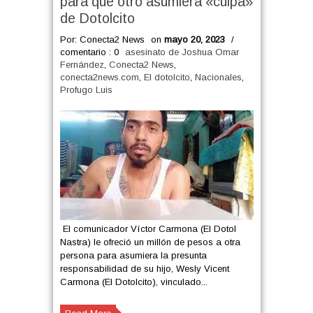
para que otro asumiera «culpa»
de Dotolcito
Por: Conecta2 News
on
mayo 20, 2023
/
comentario : 0
asesinato de Joshua Omar
Fernández
,
Conecta2 News
,
conecta2news.com
,
El dotolcito
,
Nacionales
,
Profugo Luis
El comunicador Víctor Carmona (El Dotol
Nastra) le ofreció un millón de pesos a otra
persona para asumiera la presunta
responsabilidad de su hijo, Wesly Vicent
Carmona (El Dotolcito), vinculado...