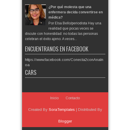
¿Por qué molesta que una
enfermera decida convertirse en
médica?
Por Elsa Bello/periodista Hay una
realidad que pocas veces se
discute con honestidad: no todas las personas
celebran el éxito ajeno. A veces...
ENCUENTRANOS EN FACEBOOK
https://www.facebook.com/Conecta2conAnaIn
oa
CARS
Inicio
Contacto
Created By
SoraTemplates
| Distributed By
Blogger