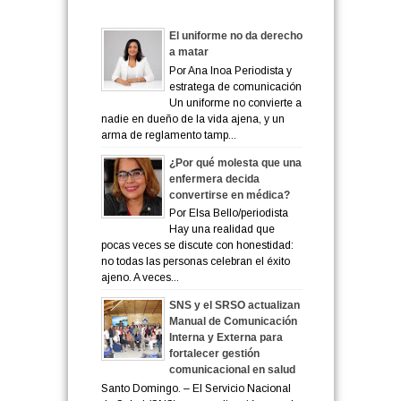
CATEGORÍA
El uniforme no da derecho
a matar
Por Ana Inoa Periodista y
estratega de comunicación
Un uniforme no convierte a
nadie en dueño de la vida ajena, y un
arma de reglamento tamp...
¿Por qué molesta que una
enfermera decida
convertirse en médica?
Por Elsa Bello/periodista
Hay una realidad que
pocas veces se discute con honestidad:
no todas las personas celebran el éxito
ajeno. A veces...
SNS y el SRSO actualizan
Manual de Comunicación
Interna y Externa para
fortalecer gestión
comunicacional en salud
Santo Domingo. – El Servicio Nacional