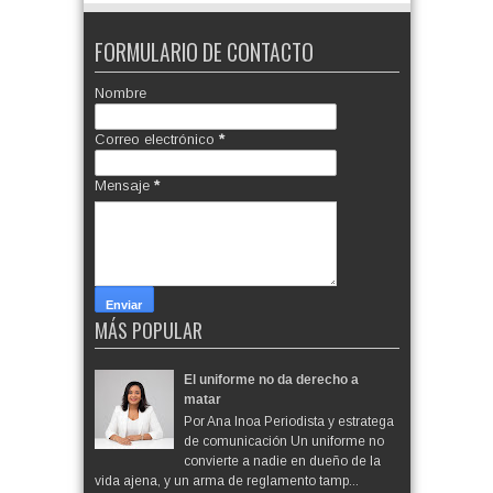
FORMULARIO DE CONTACTO
Nombre
Correo electrónico
*
Mensaje
*
MÁS POPULAR
El uniforme no da derecho a
matar
Por Ana Inoa Periodista y estratega
de comunicación Un uniforme no
convierte a nadie en dueño de la
vida ajena, y un arma de reglamento tamp...