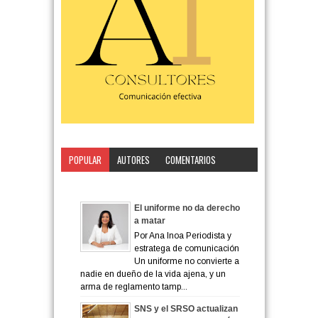
POPULAR
AUTORES
COMENTARIOS
CATEGORÍA
El uniforme no da derecho
a matar
Por Ana Inoa Periodista y
estratega de comunicación
Un uniforme no convierte a
nadie en dueño de la vida ajena, y un
arma de reglamento tamp...
SNS y el SRSO actualizan