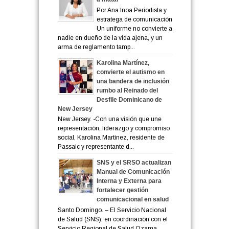
Por Ana Inoa Periodista y
estratega de comunicación
Un uniforme no convierte a
nadie en dueño de la vida ajena, y un
arma de reglamento tamp...
Karolina Martínez,
convierte el autismo en
una bandera de inclusión
rumbo al Reinado del
Desfile Dominicano de
New Jersey
New Jersey. -Con una visión que une
representación, liderazgo y compromiso
social, Karolina Martínez, residente de
Passaic y representante d...
SNS y el SRSO actualizan
Manual de Comunicación
Interna y Externa para
fortalecer gestión
comunicacional en salud
Santo Domingo. – El Servicio Nacional
de Salud (SNS), en coordinación con el
Servicio Regional de Salud Ozama