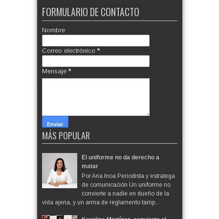
FORMULARIO DE CONTACTO
Nombre
Correo electrónico
*
Mensaje
*
MÁS POPULAR
El uniforme no da derecho a
matar
Por Ana Inoa Periodista y estratega
de comunicación Un uniforme no
convierte a nadie en dueño de la
vida ajena, y un arma de reglamento tamp...