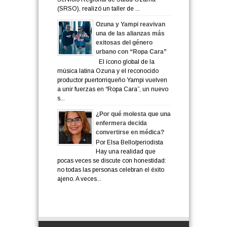
(SRSO), realizó un taller de ...
Ozuna y Yampi reavivan
una de las alianzas más
exitosas del género
urbano con “Ropa Cara”
El ícono global de la
música latina Ozuna y el reconocido
productor puertorriqueño Yampi vuelven
a unir fuerzas en “Ropa Cara”, un nuevo
s...
¿Por qué molesta que una
enfermera decida
convertirse en médica?
Por Elsa Bello/periodista
Hay una realidad que
pocas veces se discute con honestidad:
no todas las personas celebran el éxito
ajeno. A veces...