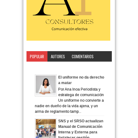
POPULAR
AUTORES
COMENTARIOS
CATEGORÍA
El uniforme no da derecho
a matar
Por Ana Inoa Periodista y
estratega de comunicación
Un uniforme no convierte a
nadie en dueño de la vida ajena, y un
arma de reglamento tamp...
SNS y el SRSO actualizan
Manual de Comunicación
Interna y Externa para
fortalecer gestión