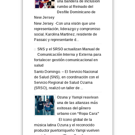
una bandera de inclusión
rumbo al Reinado del
Desfile Dominicano de
New Jersey
New Jersey. -Con una visión que une
representación, liderazgo y compromiso
social, Karolina Martínez, residente de
Passaic y representante d...
SNS y el SRSO actualizan Manual de
Comunicación Interna y Externa para
fortalecer gestión comunicacional en
salud
Santo Domingo. – El Servicio Nacional
de Salud (SNS), en coordinación con el
Servicio Regional de Salud Ozama
(SRSO), realizó un taller de ...
Ozuna y Yampi reavivan
una de las alianzas más
exitosas del género
urbano con “Ropa Cara”
El ícono global de la
música latina Ozuna y el reconocido
productor puertorriqueño Yampi vuelven