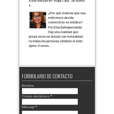
a unir fuerzas en “Ropa Cara”, un nuevo
s...
¿Por qué molesta que una
enfermera decida
convertirse en médica?
Por Elsa Bello/periodista
Hay una realidad que
pocas veces se discute con honestidad:
no todas las personas celebran el éxito
ajeno. A veces...
FORMULARIO DE CONTACTO
Nombre
Correo electrónico
*
Mensaje
*