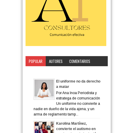
POPULAR
AUTORES
COMENTARIOS
CATEGORÍA
El uniforme no da derecho
a matar
Por Ana Inoa Periodista y
estratega de comunicación
Un uniforme no convierte a
nadie en dueño de la vida ajena, y un
arma de reglamento tamp...
Karolina Martínez,
convierte el autismo en