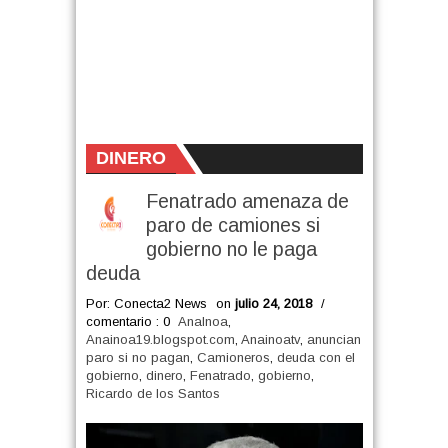
DINERO
Fenatrado amenaza de
paro de camiones si
gobierno no le paga
deuda
Por: Conecta2 News
on
julio 24, 2018
/
comentario : 0
AnaInoa
,
Anainoa19.blogspot.com
,
Anainoatv
,
anuncian
paro si no pagan
,
Camioneros
,
deuda con el
gobierno
,
dinero
,
Fenatrado
,
gobierno
,
Ricardo de los Santos