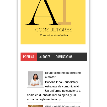
POPULAR
AUTORES
COMENTARIOS
CATEGORÍA
El uniforme no da derecho
a matar
Por Ana Inoa Periodista y
estratega de comunicación
Un uniforme no convierte a
nadie en dueño de la vida ajena, y un
arma de reglamento tamp...
SNS y el SRSO actualizan