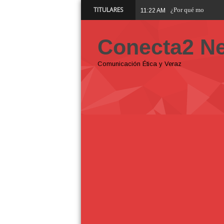
TITULARES
¿Por qué molesta q
11:22 AM
Conecta2 N
Comunicación Ética y Veraz