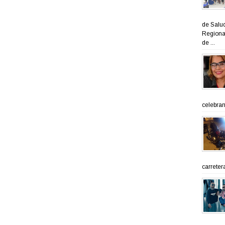
de Salud
Regional
de ...
celebran 
carreter