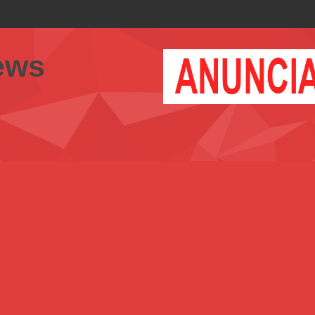
ue una enfermera deci
ews