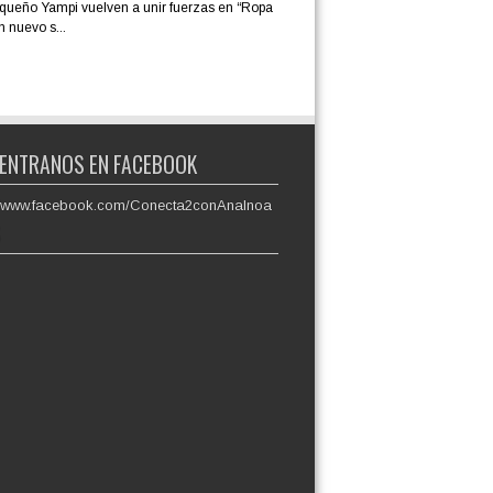
iqueño Yampi vuelven a unir fuerzas en “Ropa
n nuevo s...
ENTRANOS EN FACEBOOK
://www.facebook.com/Conecta2conAnaInoa
S