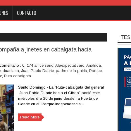
ONES
CONTACTO
TES
ompaña a jinetes en​ ​cabalgata hacia
comentario : 0
174 aniversario
,
Alaexpectativard
,
AnaInoa
,
e
,
duartiana
,
Juan Pablo Duarte
,
padre de la patria
,
Parque
e
,
Ruta cabalgata
Santo Domingo.- La “Ruta-cabalgata del general
Juan Pablo Duarte hacia el Cibao” partió este
miércoles día 20 de junio desde la Puerta del
Conde en el Parque Independencia,...
Read More