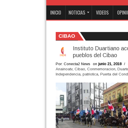
INICIO
NOTICIAS
VIDEOS
OPINI
CIBAO
Instituto Duartiano ac
pueblos del Cibao
Por: Conecta2 News
on
junio 21, 2018
/
Anainoatv
,
Cibao
,
Conmemoracion
,
Duart
Independencia
,
patriotica
,
Puerta del Cond