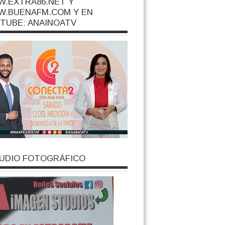
.EXTRA86.NET Y
.BUENAFM.COM Y EN
TUBE: ANAINOATV
UDIO FOTOGRÁFICO