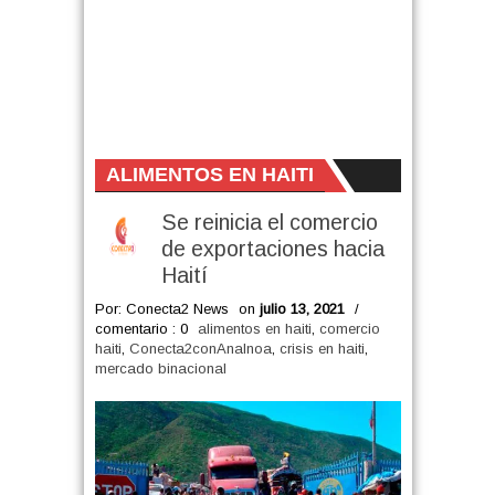
ALIMENTOS EN HAITI
Se reinicia el comercio
de exportaciones hacia
Haití
Por: Conecta2 News
on
julio 13, 2021
/
comentario : 0
alimentos en haiti
,
comercio
haiti
,
Conecta2conAnaInoa
,
crisis en haiti
,
mercado binacional