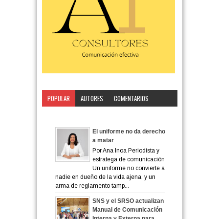
POPULAR
AUTORES
COMENTARIOS
CATEGORÍA
El uniforme no da derecho
a matar
Por Ana Inoa Periodista y
estratega de comunicación
Un uniforme no convierte a
nadie en dueño de la vida ajena, y un
arma de reglamento tamp...
SNS y el SRSO actualizan
Manual de Comunicación
Interna y Externa para