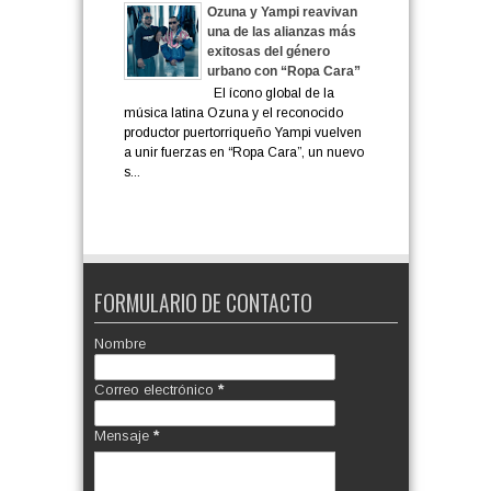
Ozuna y Yampi reavivan
una de las alianzas más
exitosas del género
urbano con “Ropa Cara”
El ícono global de la
música latina Ozuna y el reconocido
productor puertorriqueño Yampi vuelven
a unir fuerzas en “Ropa Cara”, un nuevo
s...
FORMULARIO DE CONTACTO
Nombre
Correo electrónico
*
Mensaje
*