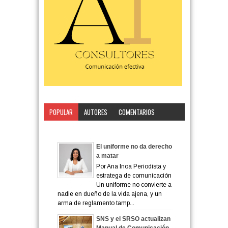
POPULAR
AUTORES
COMENTARIOS
CATEGORÍA
El uniforme no da derecho
a matar
Por Ana Inoa Periodista y
estratega de comunicación
Un uniforme no convierte a
nadie en dueño de la vida ajena, y un
arma de reglamento tamp...
SNS y el SRSO actualizan
Manual de Comunicación