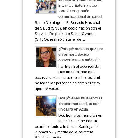
Interna y Externa para
fortalecer gestión
comunicacional en salud
Santo Domingo. – El Servicio Nacional
de Salud (SNS), en coordinación con el
Servicio Regional de Salud Ozama
(SRSO), realizó un taller de ...
¿Por qué molesta que una
enfermera decida
convertirse en médica?
Por Elsa Bello/periodista
Hay una realidad que
pocas veces se discute con honestidad:
no todas las personas celebran el éxito
ajeno. A veces...
Dos jóvenes mueren tras
chocar motocicleta con
un carro en Azua
Dos hombres murieron en
un accidente de tránsito
ocurrido frente a Industria Banileja del
kilómetro 2 y medio de la carretera
Sánchez, en Az...