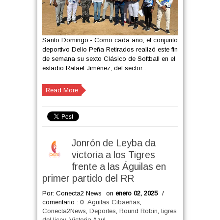
Santo Domingo.- Como cada año, el conjunto
deportivo Delio Peña Retirados realizó este fin
de semana su sexto Clásico de Softball en el
estadio Rafael Jiménez, del sector...
Read More
Jonrón de Leyba da
victoria a los Tigres
frente a las Águilas en
primer partido del RR
Por: Conecta2 News
on
enero 02, 2025
/
comentario : 0
Aguilas Cibaeñas
,
Conecta2News
,
Deportes
,
Round Robin
,
tigres
del licey
,
Victoria Azul