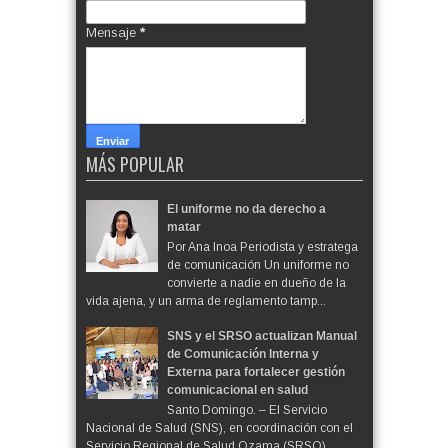
Mensaje
*
MÁS POPULAR
El uniforme no da derecho a
matar
Por Ana Inoa Periodista y estratega
de comunicación Un uniforme no
convierte a nadie en dueño de la
vida ajena, y un arma de reglamento tamp...
SNS y el SRSO actualizan Manual
de Comunicación Interna y
Externa para fortalecer gestión
comunicacional en salud
Santo Domingo. – El Servicio
Nacional de Salud (SNS), en coordinación con el
Servicio Regional de Salud Ozama (SRSO),