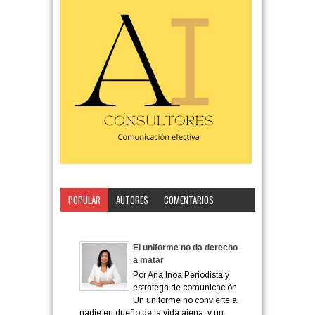
POPULAR
AUTORES
COMENTARIOS
CATEGORÍA
El uniforme no da derecho
a matar
Por Ana Inoa Periodista y
estratega de comunicación
Un uniforme no convierte a
nadie en dueño de la vida ajena, y un