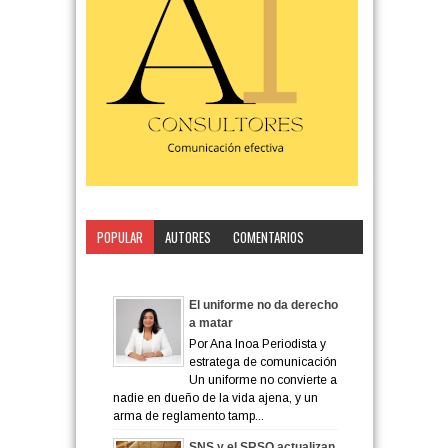
POPULAR
AUTORES
COMENTARIOS
CATEGORÍA
El uniforme no da derecho
a matar
Por Ana Inoa Periodista y
estratega de comunicación
Un uniforme no convierte a
nadie en dueño de la vida ajena, y un
arma de reglamento tamp...
SNS y el SRSO actualizan