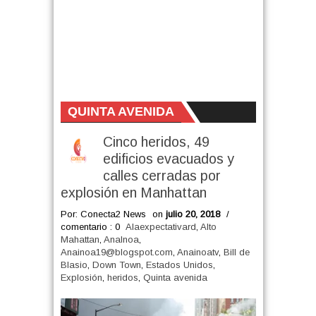
QUINTA AVENIDA
Cinco heridos, 49
edificios evacuados y
calles cerradas por
explosión en Manhattan
Por: Conecta2 News
on
julio 20, 2018
/
comentario : 0
Alaexpectativard
,
Alto
Mahattan
,
AnaInoa
,
Anainoa19@blogspot.com
,
Anainoatv
,
Bill de
Blasio
,
Down Town
,
Estados Unidos
,
Explosión
,
heridos
,
Quinta avenida