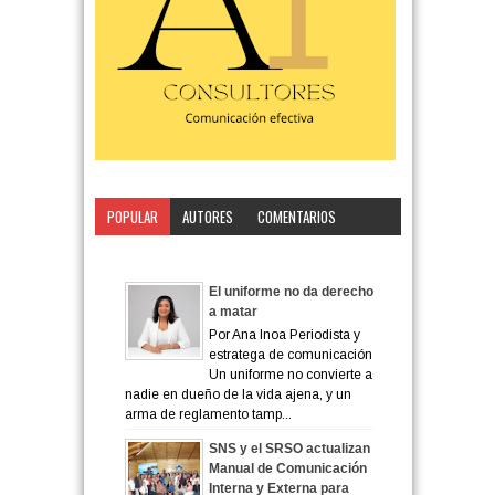
POPULAR
AUTORES
COMENTARIOS
CATEGORÍA
El uniforme no da derecho
a matar
Por Ana Inoa Periodista y
estratega de comunicación
Un uniforme no convierte a
nadie en dueño de la vida ajena, y un
arma de reglamento tamp...
SNS y el SRSO actualizan
Manual de Comunicación
Interna y Externa para