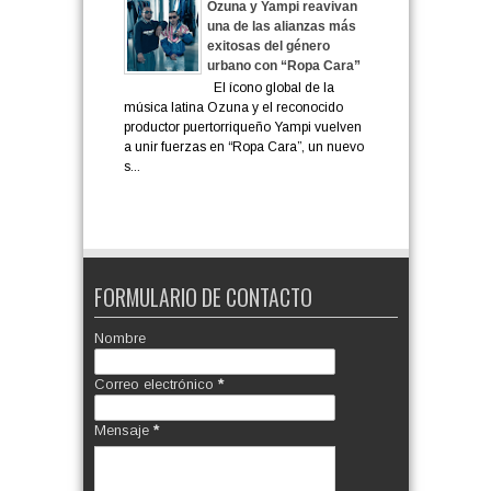
Ozuna y Yampi reavivan
una de las alianzas más
exitosas del género
urbano con “Ropa Cara”
El ícono global de la
música latina Ozuna y el reconocido
productor puertorriqueño Yampi vuelven
a unir fuerzas en “Ropa Cara”, un nuevo
s...
FORMULARIO DE CONTACTO
Nombre
Correo electrónico
*
Mensaje
*