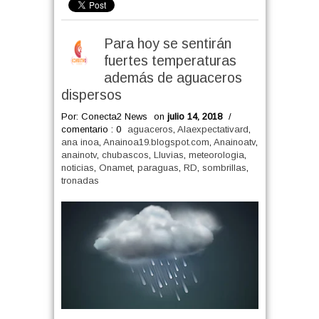
Para hoy se sentirán
fuertes temperaturas
además de aguaceros
dispersos
Por: Conecta2 News
on
julio 14, 2018
/
comentario : 0
aguaceros
,
Alaexpectativard
,
ana inoa
,
Anainoa19.blogspot.com
,
Anainoatv
,
anainotv
,
chubascos
,
Lluvias
,
meteorologia
,
noticias
,
Onamet
,
paraguas
,
RD
,
sombrillas
,
tronadas