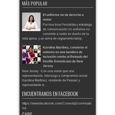
MÁS POPULAR
El uniforme no da derecho a
matar
Por Ana Inoa Periodista y estratega
de comunicación Un uniforme no
convierte a nadie en dueño de la
vida ajena, y un arma de reglamento tamp...
Karolina Martínez, convierte el
autismo en una bandera de
inclusión rumbo al Reinado del
Desfile Dominicano de New
Jersey
New Jersey. -Con una visión que une
representación, liderazgo y compromiso social,
Karolina Martínez, residente de Passaic y
representante d...
ENCUENTRANOS EN FACEBOOK
https://www.facebook.com/Conecta2conAnaIn
oa
CARS