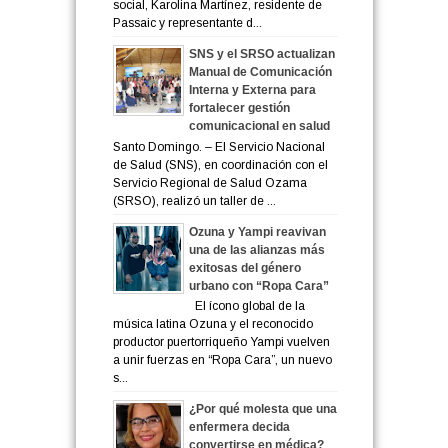
social, Karolina Martínez, residente de
Passaic y representante d...
SNS y el SRSO actualizan
Manual de Comunicación
Interna y Externa para
fortalecer gestión
comunicacional en salud
Santo Domingo. – El Servicio Nacional
de Salud (SNS), en coordinación con el
Servicio Regional de Salud Ozama
(SRSO), realizó un taller de ...
Ozuna y Yampi reavivan
una de las alianzas más
exitosas del género
urbano con “Ropa Cara”
El ícono global de la
música latina Ozuna y el reconocido
productor puertorriqueño Yampi vuelven
a unir fuerzas en “Ropa Cara”, un nuevo
s...
¿Por qué molesta que una
enfermera decida
convertirse en médica?