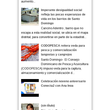
aumento...
Imperante desigualdad social
refleja las pocas esperanzas de
vida en los barrios de Santo
Domingo
Cancino Adentro , barrio que no
escapa a esta realidad social, se ubica en el mapa
distrital, para convertirse en parte de la estadísti...
CODOPESCA reitera veda para
pesca y comercialización
langostas y cangrejos
Santo Domingo- El Consejo
Dominicano de Pesca y Acuicultura
(CODOPESCA) impuso veda para la captura,
almacenamiento y comercialización d...
Celebración noveno aniversario
Conecta2 con Ana Inoa
(sin título)