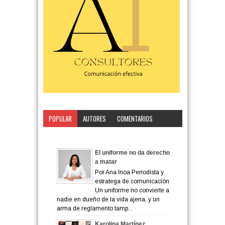
POPULAR
AUTORES
COMENTARIOS
CATEGORÍA
El uniforme no da derecho
a matar
Por Ana Inoa Periodista y
estratega de comunicación
Un uniforme no convierte a
nadie en dueño de la vida ajena, y un
arma de reglamento tamp...
Karolina Martínez,