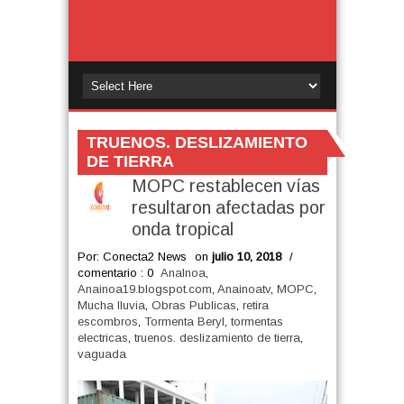
TRUENOS. DESLIZAMIENTO
DE TIERRA
MOPC restablecen vías
resultaron afectadas por
onda tropical
Por: Conecta2 News
on
julio 10, 2018
/
comentario : 0
AnaInoa
,
Anainoa19.blogspot.com
,
Anainoatv
,
MOPC
,
Mucha lluvia
,
Obras Publicas
,
retira
escombros
,
Tormenta Beryl
,
tormentas
electricas
,
truenos. deslizamiento de tierra
,
vaguada