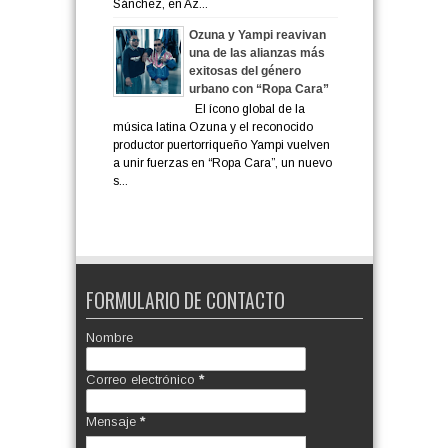
Sánchez, en Az...
Ozuna y Yampi reavivan
una de las alianzas más
exitosas del género
urbano con “Ropa Cara”
El ícono global de la
música latina Ozuna y el reconocido
productor puertorriqueño Yampi vuelven
a unir fuerzas en “Ropa Cara”, un nuevo
s...
FORMULARIO DE CONTACTO
Nombre
Correo electrónico
*
Mensaje
*