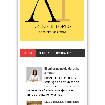
POPULAR
AUTORES
COMENTARIOS
CATEGORÍA
El uniforme no da derecho
a matar
Por Ana Inoa Periodista y
estratega de comunicación
Un uniforme no convierte a
nadie en dueño de la vida ajena, y un
arma de reglamento tamp...
SNS y el SRSO actualizan