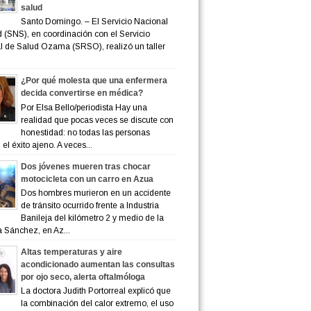
salud
Santo Domingo. – El Servicio Nacional
 (SNS), en coordinación con el Servicio
 de Salud Ozama (SRSO), realizó un taller
¿Por qué molesta que una enfermera
decida convertirse en médica?
Por Elsa Bello/periodista Hay una
realidad que pocas veces se discute con
honestidad: no todas las personas
el éxito ajeno. A veces...
Dos jóvenes mueren tras chocar
motocicleta con un carro en Azua
Dos hombres murieron en un accidente
de tránsito ocurrido frente a Industria
Banileja del kilómetro 2 y medio de la
a Sánchez, en Az...
Altas temperaturas y aire
acondicionado aumentan las consultas
por ojo seco, alerta oftalmóloga
La doctora Judith Portorreal explicó que
la combinación del calor extremo, el uso