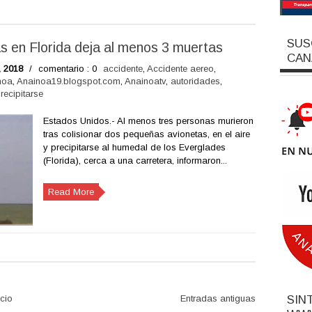
SUS
s en Florida deja al menos 3 muertas
CAN
, 2018
/
comentario : 0
accidente
,
Accidente aereo
,
noa
,
Anainoa19.blogspot.com
,
Anainoatv
,
autoridades
,
recipitarse
Estados Unidos.- Al menos tres personas murieron
tras colisionar dos pequeñas avionetas, en el aire
y precipitarse al humedal de los Everglades
(Florida), cerca a una carretera, informaron...
Read More
icio
Entradas antiguas
SIN