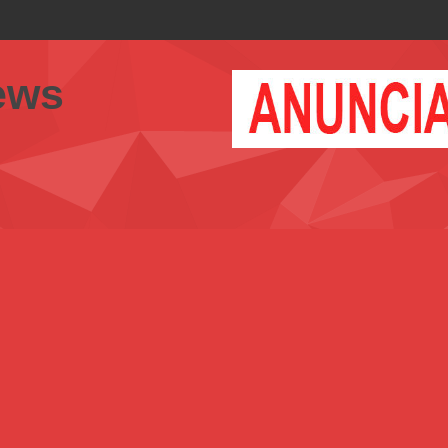
unicación Interna y Externa para fortalecer gestión comunicacional en salud
ews