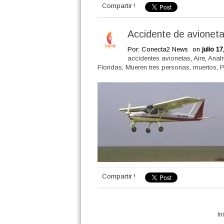
Compartir !
Accidente de avioneta
Por: Conecta2 News
on
julio 17
accidentes avionetas
,
Aire
,
AnaI
Floridas
,
Mueren tres personas
,
muertos
,
P
Compartir !
In