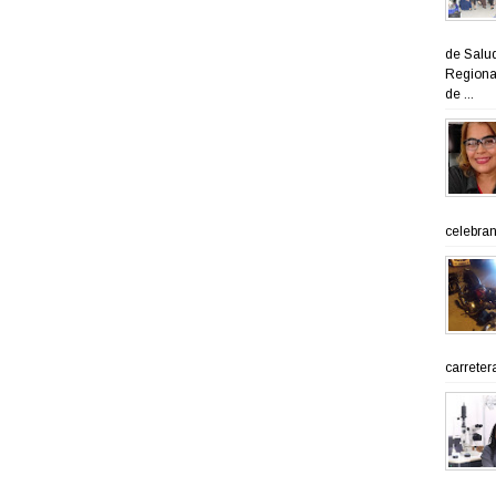
de Salud
Regional
de ...
celebran 
carreter