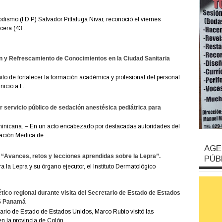
odismo (I.D.P) Salvador Pittaluga Nivar, reconoció el viernes
era (43...
n y Refrescamiento de Conocimientos en la Ciudad Sanitaria
to de fortalecer la formación académica y profesional del personal
icio a l...
servicio público de sedación anestésica pediátrica para
nicana. – En un acto encabezado por destacadas autoridades del
ación Médica de ...
AGE
 “Avances, retos y lecciones aprendidas sobre la Lepra”.
PÚB
la Lepra y su órgano ejecutor, el Instituto Dermatológico
tico regional durante visita del Secretario de Estado de Estados
ES Panamá
rio de Estado de Estados Unidos, Marco Rubio visitó las
 la provincia de Colón,...