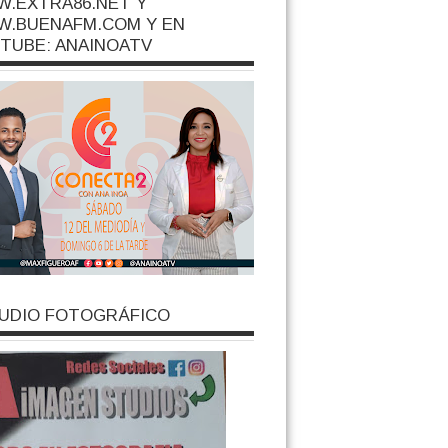
.EXTRA86.NET Y
.BUENAFM.COM Y EN
TUBE: ANAINOATV
UDIO FOTOGRÁFICO