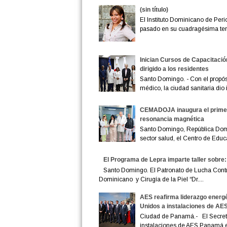
(sin título)
El Instituto Dominicano de Peri
pasado en su cuadragésima terc
Inician Cursos de Capacitació
dirigido a los residentes
Santo Domingo. - Con el propósi
médico, la ciudad sanitaria dio in
CEMADOJA inaugura el primer 
resonancia magnética
Santo Domingo, República Domi
sector salud, el Centro de Educ
El Programa de Lepra imparte taller sobre:
Santo Domingo. El Patronato de Lucha Contra 
Dominicano y Cirugía de la Piel “Dr....
AES reafirma liderazgo energé
Unidos a instalaciones de A
Ciudad de Panamá.- El Secreta
instalaciones de AES Panamá en