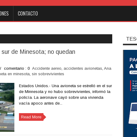
ONES
CONTACTO
TES
l sur de Minesota; no quedan
/
comentario : 0
Accidente aereo
,
accidentes avionetas
,
Ana
neta en minesota
,
sin sobrevivientes
Estados Unidos.- Una avioneta se estrelló en el sur
de Minnesota y no hubo sobrevivientes, informó la
policía. La aeronave cayó sobre una vivienda
vacía apoco antes de...
Read More