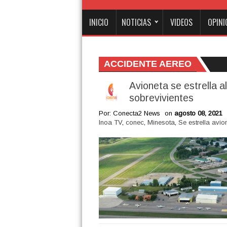
INICIO
NOTICIAS
VIDEOS
OPINI
ACCIDENTE AEREO
Avioneta se estrella a
sobrevivientes
Por: Conecta2 News
on
agosto 08, 2021
Inoa TV
,
conec
,
Minesota
,
Se estrella avio