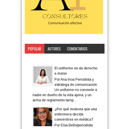
POPULAR
AUTORES
COMENTARIOS
CATEGORÍA
El uniforme no da derecho
a matar
Por Ana Inoa Periodista y
estratega de comunicación
Un uniforme no convierte a
nadie en dueño de la vida ajena, y un
arma de reglamento tamp...
¿Por qué molesta que una
enfermera decida
convertirse en médica?
Por Elsa Bello/periodista