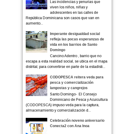
Las incidencias y penurias que
viven los niños, niñas y
adolescentes en las calles de
República Dominicana son casos que van en
aumento...
Imperante desigualdad social
refleja las pocas esperanzas de
vida en los barrios de Santo
Domingo
Cancino Adentro , barrio que no
escapa a esta realidad social, se ubica en el mapa
distrital, para convertirse en parte de la estadísti...
CODOPESCA reitera veda para
pesca y comercialización
langostas y cangrejos
Santo Domingo- El Consejo
Dominicano de Pesca y Acuicultura
(CODOPESCA) impuso veda para la captura,
almacenamiento y comercialización d...
Celebración noveno aniversario
Conecta2 con Ana Inoa