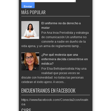
MÁS POPULAR
El uniforme no da derecho a
matar
Por Ana Inoa Periodista y estratega
de comunicación Un uniforme no
convierte a nadie en dueño de la
vida ajena, y un arma de reglamento tamp...
¿Por qué molesta que una
enfermera decida convertirse en
médica?
Por Elsa Bello/periodista Hay una
realidad que pocas veces se
discute con honestidad: no todas las personas
celebran el éxito ajeno. A veces...
ENCUENTRANOS EN FACEBOOK
https://www.facebook.com/Conecta2conAnaIn
oa
CARS