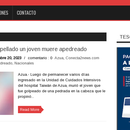
ONES
CONTACTO
TES
opellado un joven muere apedreado
bre 20, 2023
/
comentario : 0
Azua
,
Conecta2news.com
edreado
,
Nacionales
Azua.- Luego de permanecer varios días
ingresado en la Unidad de Cuidados Intensivos
del hospital Taiwán de Azua, murió el joven que
fue golpeado de una pedrada en la cabeza que le
propinó...
Read More