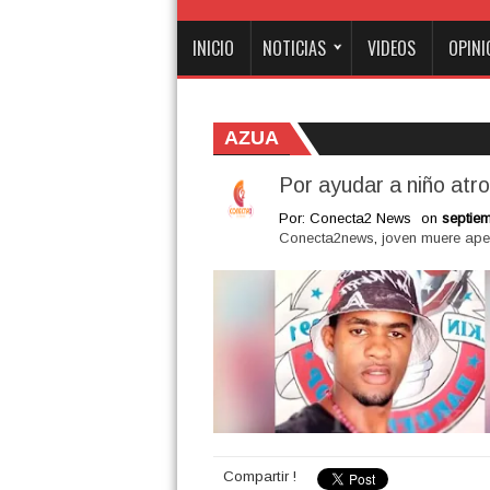
INICIO
NOTICIAS
VIDEOS
OPINI
AZUA
Por ayudar a niño atr
Por: Conecta2 News
on
septiem
Conecta2news
,
joven muere ap
Compartir !