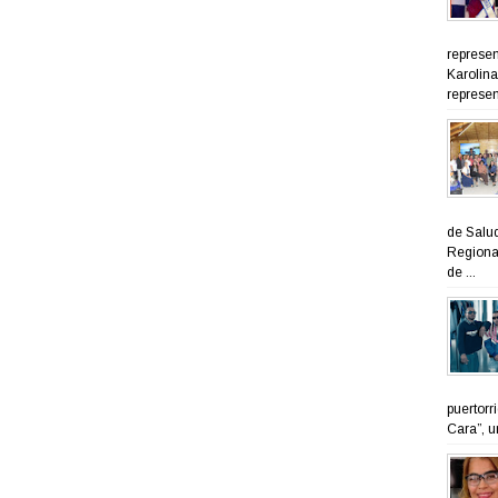
represen
Karolina
represen
de Salud
Regional
de ...
puertorr
Cara”, u