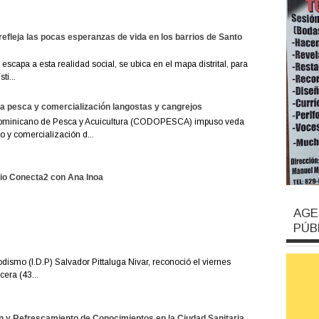
refleja las pocas esperanzas de vida en los barrios de Santo
escapa a esta realidad social, se ubica en el mapa distrital, para
ti...
 pesca y comercialización langostas y cangrejos
ominicano de Pesca y Acuicultura (CODOPESCA) impuso veda
 y comercialización d...
io Conecta2 con Ana Inoa
AGE
PÚB
odismo (I.D.P) Salvador Pittaluga Nivar, reconoció el viernes
era (43...
n y Refrescamiento de Conocimientos en la Ciudad Sanitaria