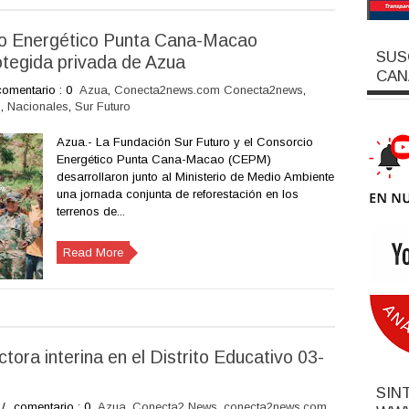
io Energético Punta Cana-Macao
SUS
otegida privada de Azua
CAN
comentario : 0
Azua
,
Conecta2news.com Conecta2news
,
o
,
Nacionales
,
Sur Futuro
Azua.- La Fundación Sur Futuro y el Consorcio
Energético Punta Cana-Macao (CEPM)
desarrollaron junto al Ministerio de Medio Ambiente
una jornada conjunta de reforestación en los
terrenos de...
Read More
ora interina en el Distrito Educativo 03-
SIN
/
comentario : 0
Azua
,
Conecta2 News
,
conecta2news.com
,