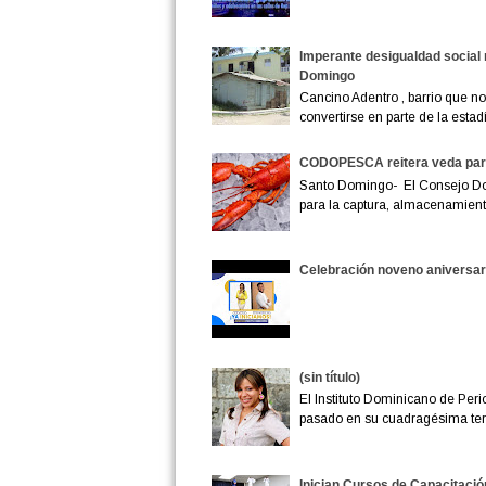
Imperante desigualdad social 
Domingo
Cancino Adentro , barrio que no 
convertirse en parte de la estadís
CODOPESCA reitera veda para
Santo Domingo- El Consejo D
para la captura, almacenamiento
Celebración noveno aniversar
(sin título)
El Instituto Dominicano de Peri
pasado en su cuadragésima terc
Inician Cursos de Capacitació