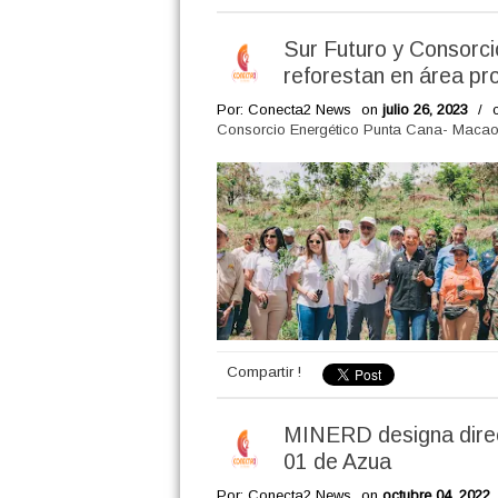
Sur Futuro y Consorc
reforestan en área pr
Por: Conecta2 News
on
julio 26, 2023
/
Consorcio Energético Punta Cana- Maca
Compartir !
MINERD designa direct
01 de Azua
Por: Conecta2 News
on
octubre 04, 2022