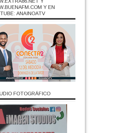
.EXTRA86.NET Y
.BUENAFM.COM Y EN
TUBE: ANAINOATV
UDIO FOTOGRÁFICO