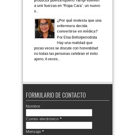
productor puertorriqueño Yampi vuelven
a unir fuerzas en “Ropa Cara”, un nuevo
s...
¿Por qué molesta que una
enfermera decida
convertirse en médica?
Por Elsa Bello/periodista
Hay una realidad que
pocas veces se discute con honestidad:
no todas las personas celebran el éxito
ajeno. A veces...
FORMULARIO DE CONTACTO
Nombre
Correo electrónico
*
Mensaje
*