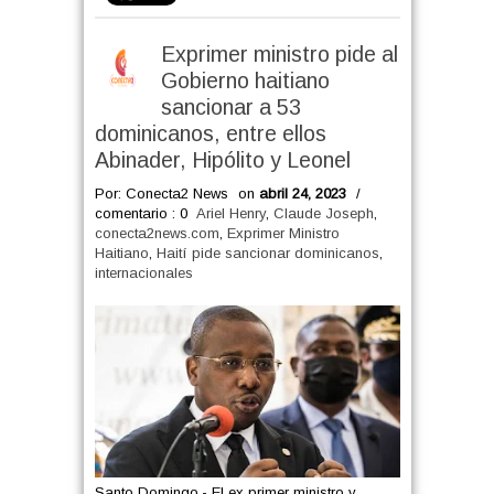
Exprimer ministro pide al
Gobierno haitiano
sancionar a 53
dominicanos, entre ellos
Abinader, Hipólito y Leonel
Por: Conecta2 News
on
abril 24, 2023
/
comentario : 0
Ariel Henry
,
Claude Joseph
,
conecta2news.com
,
Exprimer Ministro
Haitiano
,
Haití pide sancionar dominicanos
,
internacionales
Santo Domingo.- El ex primer ministro y