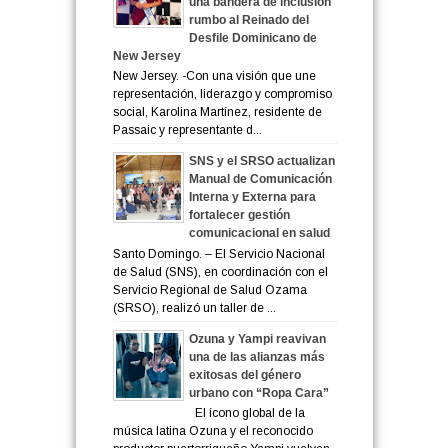
una bandera de inclusión
rumbo al Reinado del
Desfile Dominicano de
New Jersey
New Jersey. -Con una visión que une
representación, liderazgo y compromiso
social, Karolina Martínez, residente de
Passaic y representante d...
SNS y el SRSO actualizan
Manual de Comunicación
Interna y Externa para
fortalecer gestión
comunicacional en salud
Santo Domingo. – El Servicio Nacional
de Salud (SNS), en coordinación con el
Servicio Regional de Salud Ozama
(SRSO), realizó un taller de ...
Ozuna y Yampi reavivan
una de las alianzas más
exitosas del género
urbano con “Ropa Cara”
El ícono global de la
música latina Ozuna y el reconocido