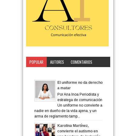
POPULAR
AUTORES
COMENTARIOS
CATEGORÍA
El uniforme no da derecho
a matar
Por Ana Inoa Periodista y
estratega de comunicación
Un uniforme no convierte a
nadie en dueño de la vida ajena, y un
arma de reglamento tamp...
Karolina Martínez,
convierte el autismo en