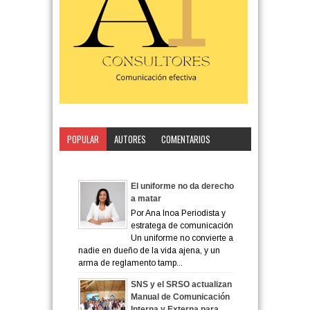
POPULAR
AUTORES
COMENTARIOS
CATEGORÍA
El uniforme no da derecho
a matar
Por Ana Inoa Periodista y
estratega de comunicación
Un uniforme no convierte a
nadie en dueño de la vida ajena, y un
arma de reglamento tamp...
SNS y el SRSO actualizan
Manual de Comunicación
Interna y Externa para