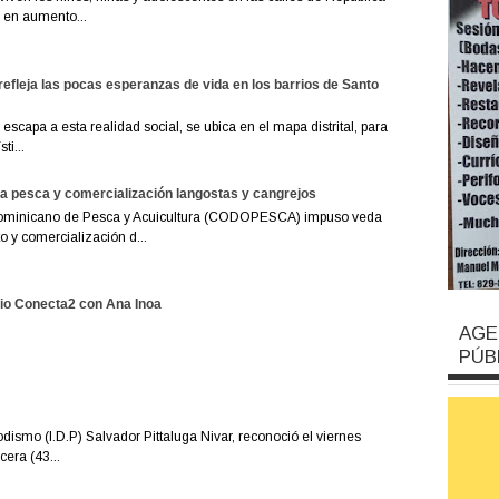
 en aumento...
refleja las pocas esperanzas de vida en los barrios de Santo
escapa a esta realidad social, se ubica en el mapa distrital, para
ti...
 pesca y comercialización langostas y cangrejos
ominicano de Pesca y Acuicultura (CODOPESCA) impuso veda
 y comercialización d...
io Conecta2 con Ana Inoa
AGE
PÚB
odismo (I.D.P) Salvador Pittaluga Nivar, reconoció el viernes
era (43...