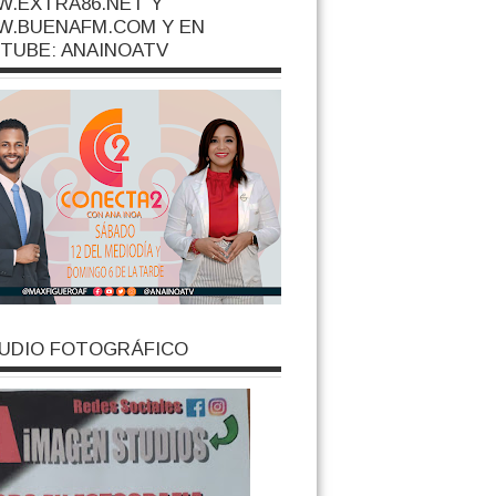
.EXTRA86.NET Y
.BUENAFM.COM Y EN
TUBE: ANAINOATV
UDIO FOTOGRÁFICO