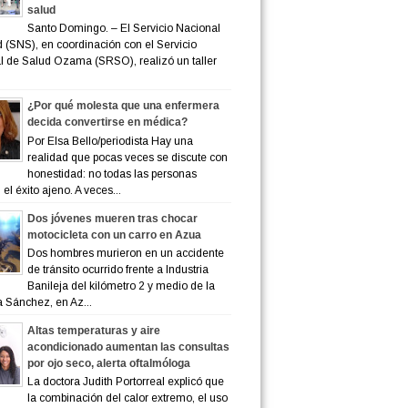
salud
Santo Domingo. – El Servicio Nacional
 (SNS), en coordinación con el Servicio
 de Salud Ozama (SRSO), realizó un taller
¿Por qué molesta que una enfermera
decida convertirse en médica?
Por Elsa Bello/periodista Hay una
realidad que pocas veces se discute con
honestidad: no todas las personas
el éxito ajeno. A veces...
Dos jóvenes mueren tras chocar
motocicleta con un carro en Azua
Dos hombres murieron en un accidente
de tránsito ocurrido frente a Industria
Banileja del kilómetro 2 y medio de la
a Sánchez, en Az...
Altas temperaturas y aire
acondicionado aumentan las consultas
por ojo seco, alerta oftalmóloga
La doctora Judith Portorreal explicó que
la combinación del calor extremo, el uso