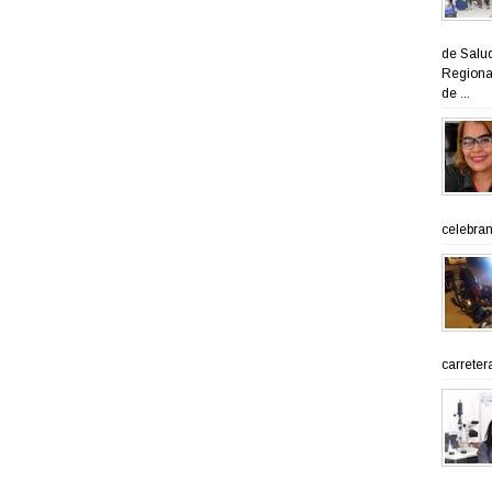
de Salud
Regional
de ...
celebran 
carreter