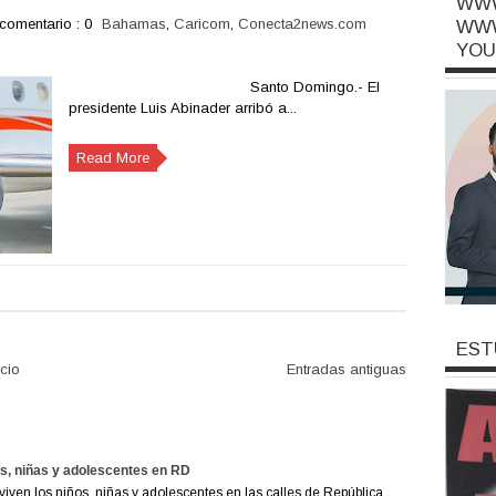
WWW
comentario : 0
Bahamas
,
Caricom
,
Conecta2news.com
WWW
YOU
Santo Domingo.- El
presidente Luis Abinader arribó a...
Read More
EST
icio
Entradas antiguas
os, niñas y adolescentes en RD
viven los niños, niñas y adolescentes en las calles de República