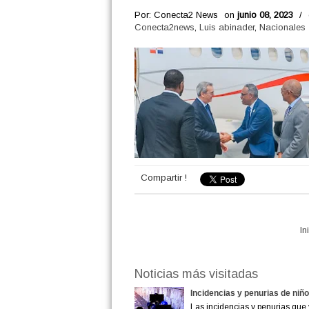
Por: Conecta2 News
on
junio 08, 2023
/
Conecta2news
,
Luis abinader
,
Nacionales
Compartir !
In
Noticias más visitadas
Incidencias y penurias de niñ
Las incidencias y penurias que 