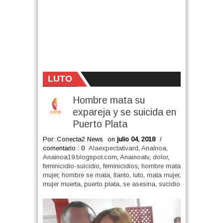
LUTO
Hombre mata su
expareja y se suicida en
Puerto Plata
Por: Conecta2 News
on
julio 04, 2018
/
comentario : 0
Alaexpectativard
,
AnaInoa
,
Anainoa19.blogspot.com
,
Anainoatv
,
dolor
,
feminicidio-suicidio
,
feminicidios
,
hombre mata
mujer
,
hombre se mata
,
llanto
,
luto
,
mata mujer
,
mujer muerta
,
puerto plata
,
se asesina
,
sucidio