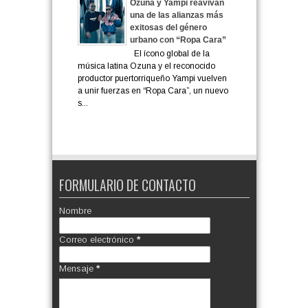
Ozuna y Yampi reavivan
una de las alianzas más
exitosas del género
urbano con “Ropa Cara”
El ícono global de la
música latina Ozuna y el reconocido
productor puertorriqueño Yampi vuelven
a unir fuerzas en “Ropa Cara”, un nuevo
s...
FORMULARIO DE CONTACTO
Nombre
Correo electrónico
*
Mensaje
*