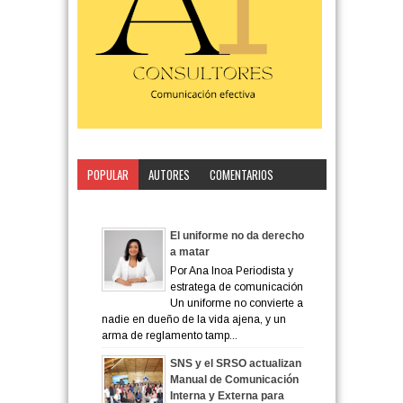
POPULAR
AUTORES
COMENTARIOS
CATEGORÍA
El uniforme no da derecho
a matar
Por Ana Inoa Periodista y
estratega de comunicación
Un uniforme no convierte a
nadie en dueño de la vida ajena, y un
arma de reglamento tamp...
SNS y el SRSO actualizan
Manual de Comunicación
Interna y Externa para