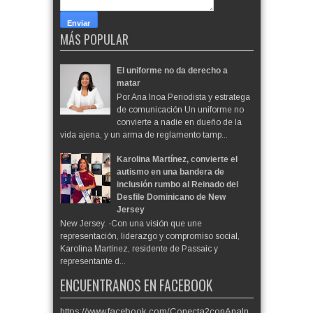
MÁS POPULAR
El uniforme no da derecho a
matar
Por Ana Inoa Periodista y estratega
de comunicación Un uniforme no
convierte a nadie en dueño de la
vida ajena, y un arma de reglamento tamp...
Karolina Martínez, convierte el
autismo en una bandera de
inclusión rumbo al Reinado del
Desfile Dominicano de New
Jersey
New Jersey. -Con una visión que une
representación, liderazgo y compromiso social,
Karolina Martínez, residente de Passaic y
representante d...
ENCUENTRANOS EN FACEBOOK
https://www.facebook.com/Conecta2conAnaIn