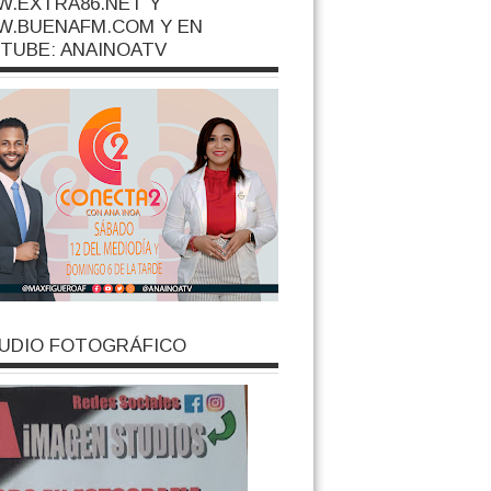
.EXTRA86.NET Y
.BUENAFM.COM Y EN
TUBE: ANAINOATV
UDIO FOTOGRÁFICO