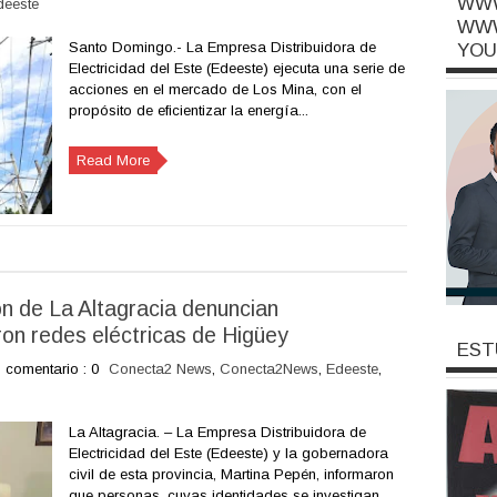
WWW
deeste
WWW
Santo Domingo.- La Empresa Distribuidora de
YOU
Electricidad del Este (Edeeste) ejecuta una serie de
acciones en el mercado de Los Mina, con el
propósito de eficientizar la energía...
Read More
n de La Altagracia denuncian
on redes eléctricas de Higüey
EST
comentario : 0
Conecta2 News
,
Conecta2News
,
Edeeste
,
La Altagracia. – La Empresa Distribuidora de
Electricidad del Este (Edeeste) y la gobernadora
civil de esta provincia, Martina Pepén, informaron
que personas, cuyas identidades se investigan,