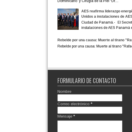
Dominicano y Cirugía de la Piel “Dr....
AES reafirma liderazgo energé
Unidos a instalaciones de A
Ciudad de Panamá.- El Secreta
instalaciones de AES Panamá en
Rebelde por una causa: Muerte al tirano "Raf
Rebelde por una causa: Muerte al tirano "Raf
FORMULARIO DE CONTACTO
Nombre
Correo electrónico
*
Mensaje
*