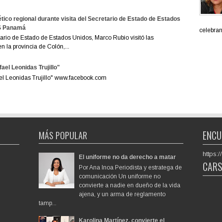
tico regional durante visita del Secretario de Estado de Estados
ES Panamá
celebran 
rio de Estado de Estados Unidos, Marco Rubio visitó las
 la provincia de Colón,...
ael Leonidas Trujillo"
ael Leonidas Trujillo" www.facebook.com
ENCU
MÁS POPULAR
https
El uniforme no da derecho a matar
CAR
Por Ana Inoa Periodista y estratega de
comunicación Un uniforme no
convierte a nadie en dueño de la vida
ajena, y un arma de reglamento
tamp...
Karolina Martínez, convierte el