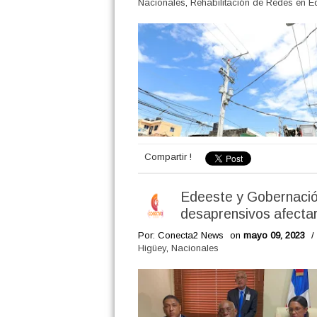
Nacionales
,
Rehabilitación de Redes en E
Compartir !
Edeeste y Gobernació
desaprensivos afectar
Por: Conecta2 News
on
mayo 09, 2023
/
Higüey
,
Nacionales