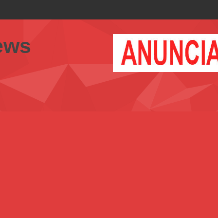
unicación Interna y Externa para fortalecer gestión comunicacional en salud
ews