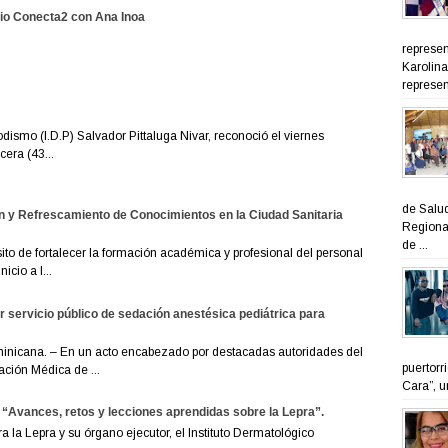
io Conecta2 con Ana Inoa
represen
Karolina
represen
odismo (I.D.P) Salvador Pittaluga Nivar, reconoció el viernes
era (43...
de Salud
n y Refrescamiento de Conocimientos en la Ciudad Sanitaria
Regional
de ...
to de fortalecer la formación académica y profesional del personal
icio a l...
servicio público de sedación anestésica pediátrica para
nicana. – En un acto encabezado por destacadas autoridades del
puertorr
ación Médica de ...
Cara”, u
 “Avances, retos y lecciones aprendidas sobre la Lepra”.
la Lepra y su órgano ejecutor, el Instituto Dermatológico